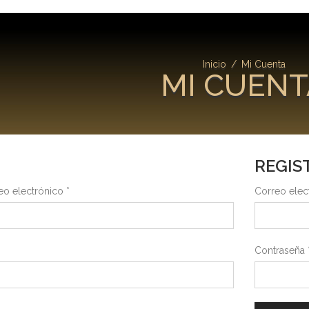
Inicio
/
Mi Cuenta
MI CUENT
REGIS
eo electrónico
*
Correo elec
Contraseña