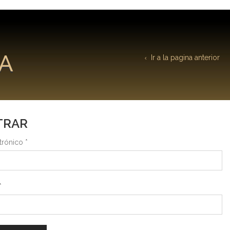
A
Ir a la pagina anterior
TRAR
trónico
*
*