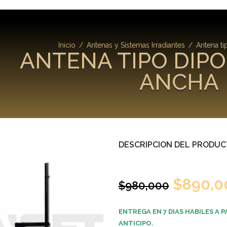
Inicio
/
Antenas y Sistemas Irradiantes
/
Antena ti
ANTENA TIPO DIP
ANCHA
DESCRIPCION DEL PRODU
$
890,0
$
980,000
ENTREGA EN 7 DIAS HABILES A P
ANTICIPO.