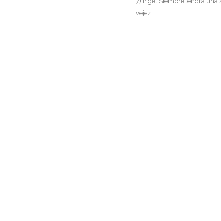
7) Inget Siempre tendrá una
vejez…