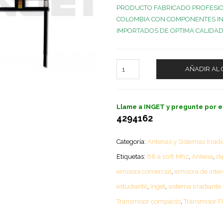
PRODUCTO FABRICADO PROFESI
COLOMBIA CON COMPONENTES I
IMPORTADOS DE OPTIMA CALIDAD
AÑADIR AL 
Llame a INGET y pregunte por e
4294162
Categoría:
Antenas y Sistemas Irradi
Etiquetas:
88 a 108 Mhz
,
Antena
,
di
emisora comercial
,
emisora de inter
estudiantil
,
Inget
,
sistema irradiante
Transmisor compacto
,
Transmisor 