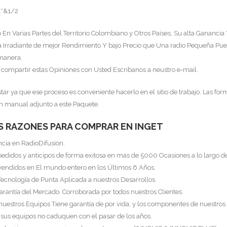
1″&1/2
En Varias Partes del Territorio Colombiano y Otros Países, Su alta Ganancia 
 Irradiante de mejor Rendimiento Y bajo Precio que Una radio Pequeña Pue
 manera.
a compartir estas Opiniones con Usted Escribanos a neustro e-mail.
tar ya que ese proceso es conveniente hacerlo en el sitio de trabajo. Las for
un manual adjunto a este Paquete.
S RAZONES PARA COMPRAR EN INGET
ncia en RadioDifusion.
pedidos y anticipos de forma exitosa en mas de 5000 Ocasiones a lo largo d
vendidos en El mundo entero en los Últimos 6 Años.
Tecnología de Punta Aplicada a nuestros Desarrollos.
arantía del Mercado. Corroborada por todos nuestros Clientes.
 nuestros Equipos Tiene garantía de por vida, y los componentes de nuestros
 sus equipos no caduquen con el pasar de los años.