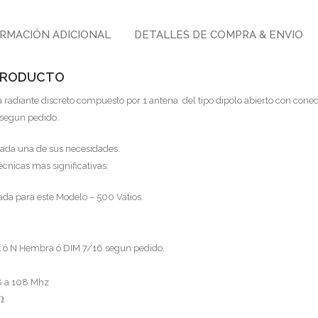
RMACIÓN ADICIONAL
DETALLES DE COMPRA & ENVIO
 PRODUCTO
 radiante discreto compuesto por 1 antena del tipo dipolo abierto con conec
segun pedido.
cada una de sus necesidades.
técnicas mas significativas:
da para este Modelo – 500 Vatios.
PL ó N Hembra ó DIM 7/16 segun pedido.
8 a 108 Mhz
Ω