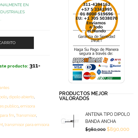
ONALMENTE EN
NDUSTRIALES
.
CARRITO
311-
ste producto:
antes
PRODUCTOS MEJOR
polo
,
dipolo abierto
,
VALORADOS
es publico
,
emisora
ANTENA TIPO DIPOLO
 para fm
,
Transmisor
,
BANDA ANCHA
FM
,
transmisor para emisora
$
890,000
$
980,000