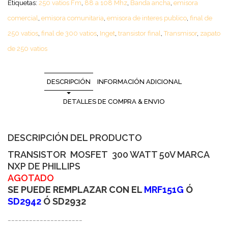
Etiquetas:
250 vatios Fm
,
88 a 108 Mhz
,
Banda ancha
,
emisora
comercial
,
emisora comunitaria
,
emisora de interes publico
,
final de
250 vatios
,
final de 300 vatios
,
Inget
,
transistor final
,
Transmisor
,
zapato
de 250 vatios
DESCRIPCIÓN
INFORMACIÓN ADICIONAL
DETALLES DE COMPRA & ENVIO
DESCRIPCIÓN DEL PRODUCTO
TRANSISTOR MOSFET 300 WATT 50V MARCA
NXP DE PHILLIPS
AGOTADO
SE PUEDE REMPLAZAR CON EL
MRF151G
Ó
SD2942
Ó SD2932
_____________________