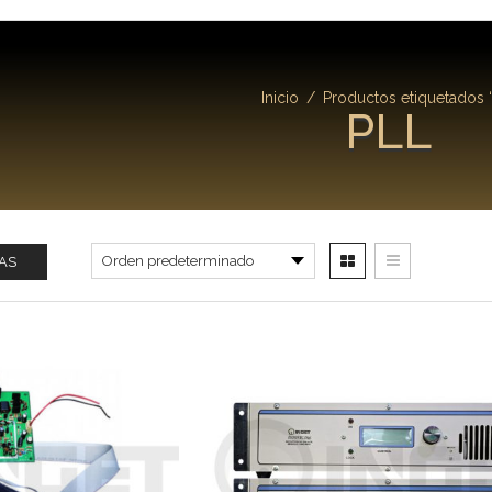
Inicio
/
Productos etiquetados “
PLL
AS