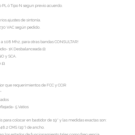
o PL ó Tipo N segun previo acuerdo.
ios ajustes de sintonía.
 230 VAC según pedido.
8 a 108 Mhz, para otras bandas CONSULTAR!
udio- 1K Desbalanceada Ω
NO y SCA.
0 Ω
or que requerimientos de FCC y CCIR
″
rados
lejada- 5 Vatios
s para colocar en bastidor de 19″ y las medidas exactas son:
 48.2 CMS (19″) de ancho.
ran los estados de funcionamiento tales como frecuencia