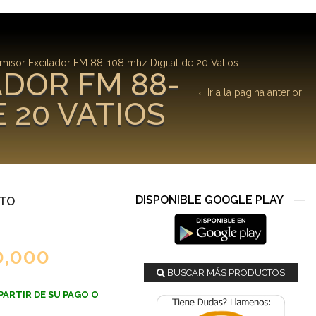
misor Excitador FM 88-108 mhz Digital de 20 Vatios
DOR FM 88-
Ir a la pagina anterior
 20 VATIOS
DISPONIBLE GOOGLE PLAY
CTO
0,000
BUSCAR MÁS PRODUCTOS
PARTIR DE SU PAGO O