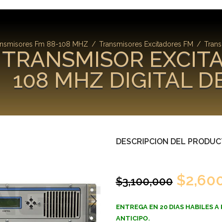
ansmisores Fm 88-108 MHZ
/
Transmisores Excitadores FM
/
Trans
TRANSMISOR EXCITA
108 MHZ DIGITAL DE
DESCRIPCION DEL PRODU
$
2,60
$
3,100,000
ENTREGA EN 20 DIAS HABILES A 
ANTICIPO.