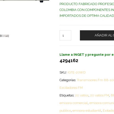
PRODUCTO FABRICADO PROFESI
COLOMBIA CON COMPONENTES I
IMPORTADOS DE OPTIMA CALIDAD
AÑADIR AL 
Llame a INGET y pregunte por e
4294162
SKU:
IGTE-20WD
Categorías:
Transmisores Fm 88-1
Excitadores FM
Etiquetas:
20 vatios
,
20 vatios FM
,
8
emisora comercial
,
emisora comunit
publico
,
emisora estudiantil
,
Exitado