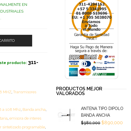
ONALMENTE EN
NDUSTRIALES
.
CARRITO
311-
ste producto:
PRODUCTOS MEJOR
08 MHZ
,
Transmisores
VALORADOS
ANTENA TIPO DIPOLO
8 a 108 Mhz
,
Banda ancha
,
BANDA ANCHA
aria
,
emisora de interes
$
890,000
$
980,000
r sintetizado programable
,