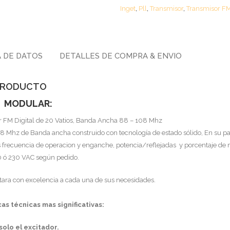
Inget
,
Pll
,
Transmisor
,
Transmisor F
 DE DATOS
DETALLES DE COMPRA & ENVIO
 PRODUCTO
M MODULAR:
 FM Digital de 20 Vatios, Banda Ancha 88 – 108 Mhz
 Mhz de Banda ancha construido con tecnología de estado sólido, En su pa
s frecuencia de operacion y enganche, potencia/reflejadas y porcentaje de
20 ó 230 VAC según pedido.
tara con excelencia a cada una de sus necesidades.
cas técnicas mas significativas:
solo el excitador.