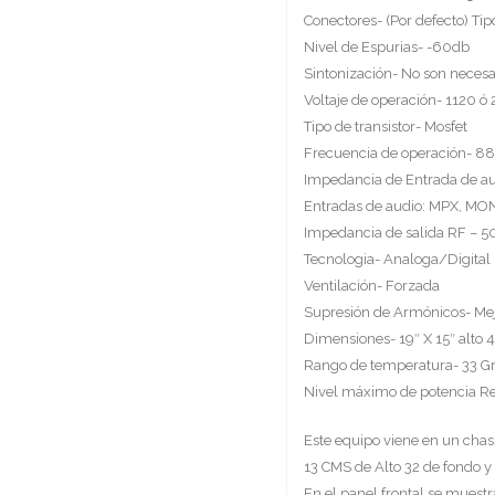
Conectores- (Por defecto) Tip
Nivel de Espurias- -60db
Sintonización- No son necesar
Voltaje de operación- 1120 ó
Tipo de transistor- Mosfet
Frecuencia de operación- 8
Impedancia de Entrada de a
Entradas de audio: MPX, MO
Impedancia de salida RF – 5
Tecnologia- Analoga/Digital
Ventilación- Forzada
Supresión de Armónicos- Mej
Dimensiones- 19″ X 15″ alto 4
Rango de temperatura- 33 G
Nivel máximo de potencia Ref
Este equipo viene en un chasi
13 CMS de Alto 32 de fondo y
En el panel frontal se muest