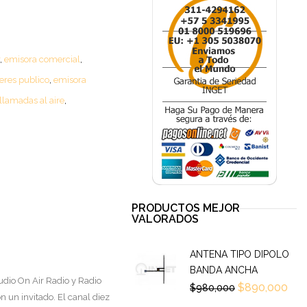
,
emisora comercial
,
eres publico
,
emisora
llamadas al aire
,
PRODUCTOS MEJOR
VALORADOS
ANTENA TIPO DIPOLO
BANDA ANCHA
udio On Air Radio y Radio
$
890,000
$
980,000
n un invitado. El canal diez