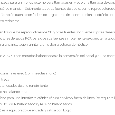
anzada para un híbrido externo para llamadas en vivo o una llamada de concu
estéreo manejan fácilmente las otras fuentes de audio, como reproductores
s. También cuenta con faders de larga duración, conmutación electrónica de 
ro resistente.
 los que los reproductores de CD y otras fuentes son fuentes típicas desequ
tores de salida RCA para que sus fuentes simplemente se conecten a la co
ra una instalación similar a un sistema estéreo doméstico.
os ARC-10 con entradas balanceadas o la conversión del canal 9 a una co
programa estéreo (con mezclas mono)
entrada
alanceados de alto rendimiento.
reo no balanceados
ono para una interfaz telefónica rápida en vivo y fuera de línea (se requiere 
s AMBOS XLR balanceados y RCA no balanceados
0) está equilibrado de entrada y salida con Logic