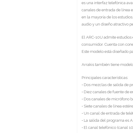
es una interfaz telefónica av
canales de entrada de línea 
en la mayoría de los estudio
audio y un diseño atractivo pe
El ARC-10U admite estudios en
consumidor. Cuenta con conec
Este modelo está diseñado pa
Arrakis también tiene model
Principales características:
• Dos mezclas de salida de 
• Diez canales de fuente de 
• Dos canales de micrófono b
• Siete canales de línea esté
• Un canal de entrada de teléf
• La salida del programa e
• El canal telefónico (canal 1