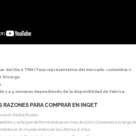
olar del Dia ó TRM (Tasa representativa del mercado «colombia»)
r Encargo.
o.
de 1 a 4 semanas dependiendo de la disponiblidad de Fabrica.
S RAZONES PARA COMPRAR EN INGET
ncia en RadioDifusion.
pedidos y anticipos de forma exitosa en mas de 5000 Ocasiones a lo largo d
endidos en El mundo entero en los Últimos 6 Años.