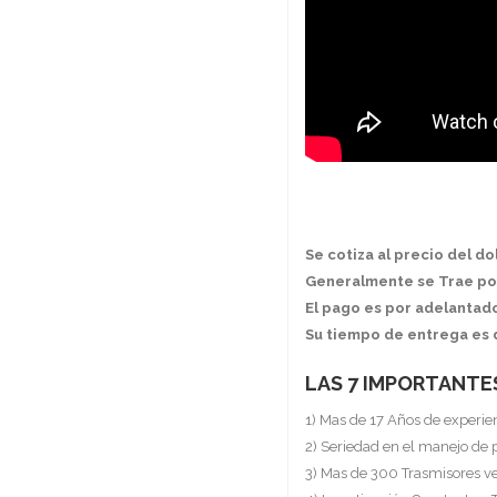
Se cotiza al precio del d
Generalmente se Trae po
El pago es por adelantad
Su tiempo de entrega es 
LAS 7 IMPORTANTE
1) Mas de 17 Años de experie
2) Seriedad en el manejo de 
3) Mas de 300 Trasmisores v