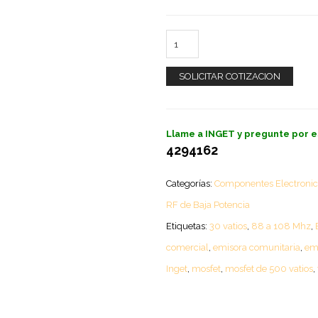
SOLICITAR COTIZACION
Llame a INGET y pregunte por e
4294162
Categorías:
Componentes Electronic
RF de Baja Potencia
Etiquetas:
30 vatios
,
88 a 108 Mhz
,
comercial
,
emisora comunitaria
,
emi
Inget
,
mosfet
,
mosfet de 500 vatios
,