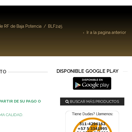
de RF de Baja Potencia
/
BLF245
Ir a la pagina anterior
DISPONIBLE GOOGLE PLAY
CTO
PARTIR DE SU PAGO O
BUSCAR MÁS PRODUCTOS
MA CALIDAD.