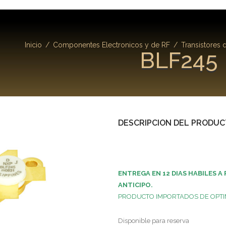
Inicio
/
Componentes Electronicos y de RF
/
Transistores 
BLF245
DESCRIPCION DEL PRODU
ENTREGA EN 12 DIAS HABILES A 
ANTICIPO.
PRODUCTO IMPORTADOS DE OPTI
Disponible para reserva