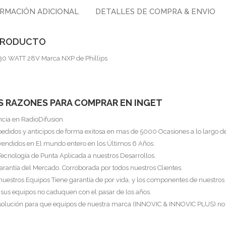
RMACIÓN ADICIONAL
DETALLES DE COMPRA & ENVIO
 PRODUCTO
30 WATT 28V Marca NXP de Phillips
S RAZONES PARA COMPRAR EN INGET
ncia en RadioDifusion.
pedidos y anticipos de forma exitosa en mas de 5000 Ocasiones a lo largo d
vendidos en El mundo entero en los Últimos 6 Años.
Tecnología de Punta Aplicada a nuestros Desarrollos.
arantía del Mercado. Corroborada por todos nuestros Clientes.
 nuestros Equipos Tiene garantía de por vida, y los componentes de nuestros
 sus equipos no caduquen con el pasar de los años.
 solución para que equipos de nuestra marca (INNOVIC & INNOVIC PLUS) no