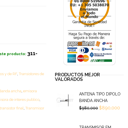
311-
ste producto:
os y de RF
,
Transistores de
PRODUCTOS MEJOR
VALORADOS
Banda ancha
,
emisora
ANTENA TIPO DIPOLO
sora de interes publico
,
BANDA ANCHA
$
890,000
$
980,000
transistor final
,
Transmisor
TRANSMISOR FM